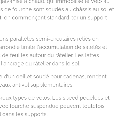
alvanisé à chaud, qui immobilise le vélo au
s de fourche sont soudés au châssis au sol et
ut, en commençant standard par un support
s parallèles semi-circulaires reliés en
arrondie limite l'accumulation de saletés et
feuilles autour du râtelier. Les lattes
l'ancrage du râtelier dans le sol.
 d'un oeillet soudé pour cadenas, rendant
eaux antivol supplémentaires.
eux types de vélos. Les speed pedelecs et
 avec fourche suspendue peuvent toutefois
l dans les supports.