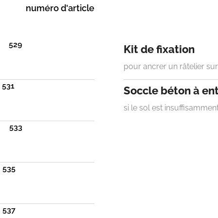
numéro d'article
529
Kit de fixation
pour ancrer un râtelier sur
531
Soccle béton à en
si le sol est insuffisammen
533
535
537