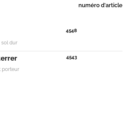
numéro d'article
4548
 sol dur
terrer
4543
t porteur