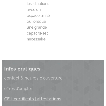
les situations
avec un
espace limité
ou lorsque
une grande
capacité est
nécessaire.
Infos pratiques
c
ontact & heures d'ouverture
offres d'emploi
C
E |
certificats
| a
ttestations