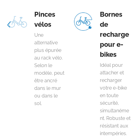
Pinces
Bornes
vélos
de
recharge
Une
alternative
pour e-
plus épurée
bikes
au rack vélo.
Idéal pour
Selon le
attacher et
modèle, peut
recharger
être ancré
votre e-bike
dans le mur
en toute
ou dans le
sécurité,
sol.
simultanéme
nt. Robuste et
résistant aux
intempéries.