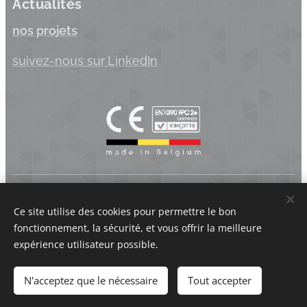
Actualités
nos projets
suivez-nous sur
LinkedIn
Koppen.be BV | Industriepark Brechtsebaan 22 - 2900 Schoten
- Belgique | BTW BE 0875.742.625
Ce site utilise des cookies pour permettre le bon
fonctionnement, la sécurité, et vous offrir la meilleure
Cookies
expérience utilisateur possible.
Langues
N'acceptez que le nécessaire
Tout accepter
Nederlands
Français