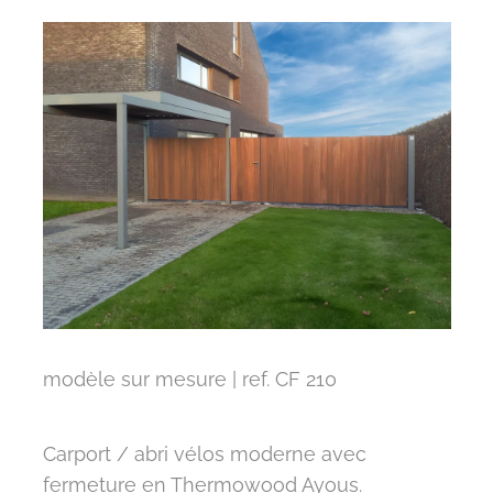
modèle sur mesure | ref. CF 210
Carport / abri vélos moderne avec
fermeture en Thermowood Ayous.