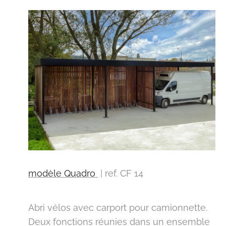
modèle Quadro
| ref. CF 14
Abri vélos avec carport pour camionnette.
Deux fonctions réunies dans un ensemble