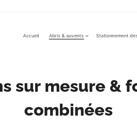
Accueil
Abris & auvents
Stationnement des
ns sur mesure & f
combinées