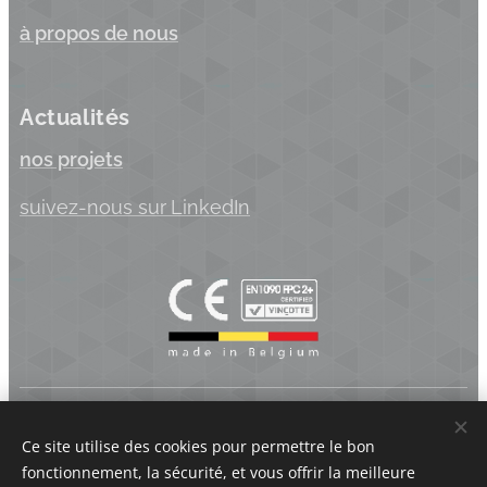
à propos de nous
Actualités
nos projets
suivez-nous sur
LinkedIn
Koppen.be BV | Industriepark Brechtsebaan 22 - 2900 Schoten
- Belgique | BTW BE 0875.742.625
Ce site utilise des cookies pour permettre le bon
fonctionnement, la sécurité, et vous offrir la meilleure
Cookies