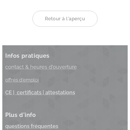
Retour à l'aperçu
Infos pratiques
c
ontact & heures d'ouverture
offres d'emploi
C
E |
certificats
| a
ttestations
Plus d'info
questions fréquentes