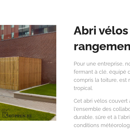
Abri vélo
rangemen
Pour une entreprise, n
fermant à clé, équipé d
compris la toiture, est
tropical.
Cet abri vélos couvert
l'ensemble des collabo
durable, sûre et à l'ab
conditions météorolog