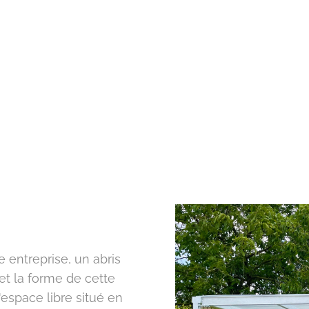
 entreprise, un abris
et la forme de cette
'espace libre situé en