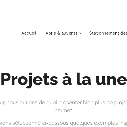
Accueil
Abris & auvents
Stationnement des
Projets à la une
our, nous aurions de quoi présenter bien plus de proj
permet.
ons sélectionné ci-dessous quelques exemples inspi