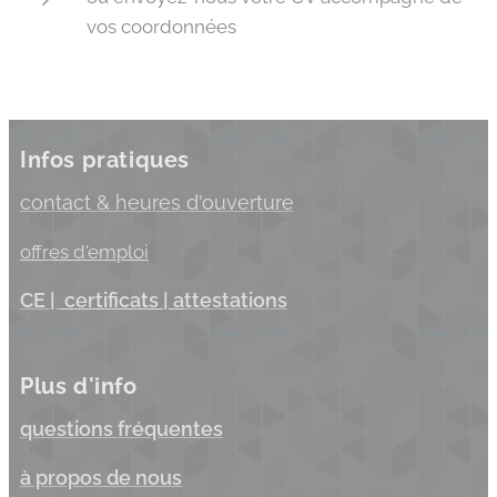
vos coordonnées
Infos pratiques
c
ontact & heures d'ouverture
offres d'emploi
C
E |
certificats
| a
ttestations
Plus d'info
questions fréquentes
à propos de nous