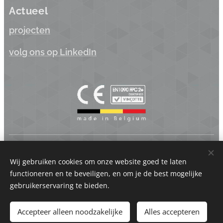
Actueel
projecten
volg ons op LinkedIn
Koppen.be BV | Industriepark Brechtsebaan 22 - 2900 Schoten
- België | BTW BE 0875.742.625
Wij gebruiken cookies om onze website goed te laten
functioneren en te beveiligen, en om je de best mogelijke
Cookies
gebruikerservaring te bieden.
Talen
Accepteer alleen noodzakelijke
Alles accepteren
Nederlands
Français