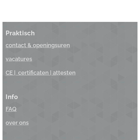
Praktisch
contact & opening
suren
vacatures
CE |
certificaten
| a
ttesten
Info
FAQ
over ons