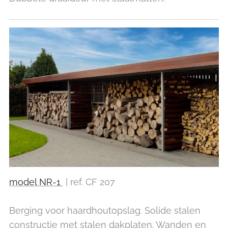
model NR-1
| ref. CF 207
Berging voor haardhoutopslag. Solide stalen
constructie met stalen dakplaten. Wanden en