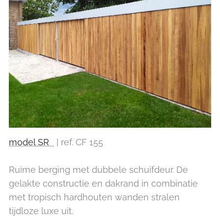
model SR
| ref. CF 155
Ruime berging met dubbele schuifdeur. De
gelakte constructie en dakrand in combinatie
met tropisch hardhouten wanden stralen
tijdloze luxe uit.