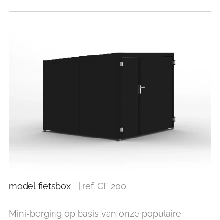
model fietsbox
| ref. CF 200
Mini-berging op basis van onze populaire