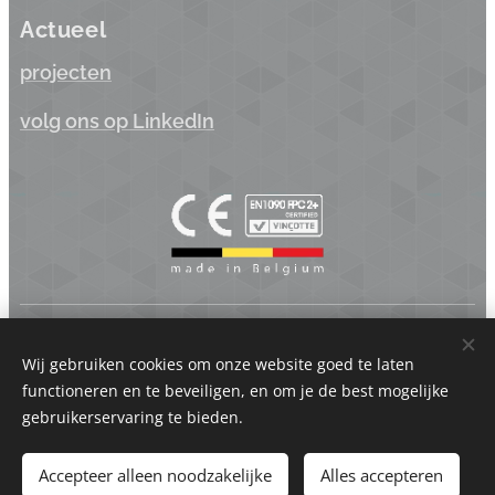
Actueel
projecten
volg ons op LinkedIn
Koppen.be BV | Industriepark Brechtsebaan 22 - 2900 Schoten
- België | BTW BE 0875.742.625
Wij gebruiken cookies om onze website goed te laten
functioneren en te beveiligen, en om je de best mogelijke
Cookies
gebruikerservaring te bieden.
Talen
Accepteer alleen noodzakelijke
Alles accepteren
Nederlands
Français