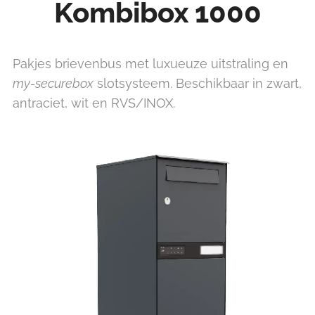
Kombibox 1000
Pakjes brievenbus met luxueuze uitstraling en
my-securebox
slotsysteem. Beschikbaar in zwart,
antraciet, wit en RVS/INOX.