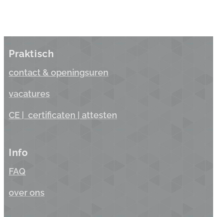
Praktisch
contact & opening
suren
vacatures
CE |
certificaten
| a
ttesten
Info
FAQ
over ons