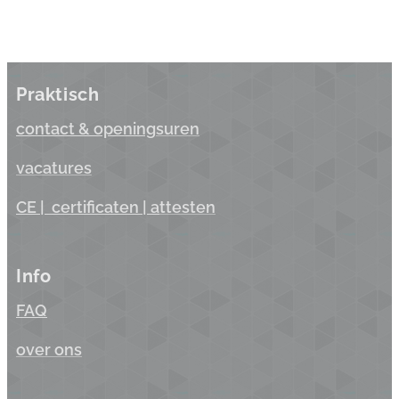
Praktisch
contact & opening
suren
vacatures
CE |
certificaten
| a
ttesten
Info
FAQ
over ons