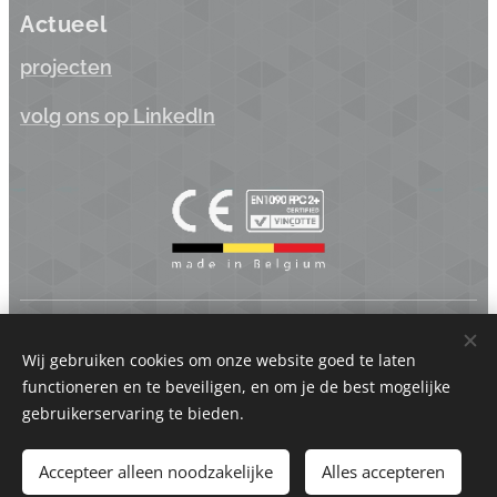
Actueel
projecten
volg ons op LinkedIn
Koppen.be BV | Industriepark Brechtsebaan 22 - 2900 Schoten
- België | BTW BE 0875.742.625
Wij gebruiken cookies om onze website goed te laten
functioneren en te beveiligen, en om je de best mogelijke
Cookies
gebruikerservaring te bieden.
Talen
Accepteer alleen noodzakelijke
Alles accepteren
Nederlands
Français