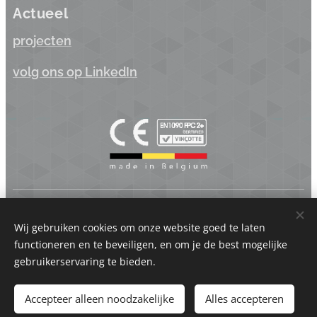
Actueel
projecten
volg ons op LinkedIn
Koppen.be BV | Industriepark Brechtsebaan 22 - 2900 Schoten
- België | BTW BE 0875.742.625
Wij gebruiken cookies om onze website goed te laten
functioneren en te beveiligen, en om je de best mogelijke
Cookies
gebruikerservaring te bieden.
Talen
Accepteer alleen noodzakelijke
Alles accepteren
Nederlands
Français