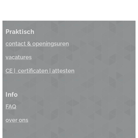
Praktisch
contact & opening
suren
vacatures
CE |
certificaten
| a
ttesten
Info
FAQ
over ons