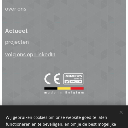
over ons
Actueel
projecten
volg ons op LinkedIn
Koppen.be BV | Industriepark Brechtsebaan 22 - 2900 Schoten
- België | BTW BE 0875.742.625
Wij gebruiken cookies om onze website goed te laten
functioneren en te beveiligen, en om je de best mogelijke
Cookies