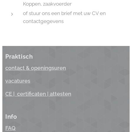
Koppen, zaakvoerder
of stuur ons een brief met uw CV en
contactgegevens
Praktisch
contact & opening
suren
vacatures
CE |
certificaten
| a
ttesten
Info
FAQ