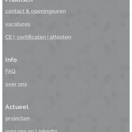
contact & opening
suren
vacatures
CE |
certificaten
| a
ttesten
Info
FAQ
over ons
Actueel
projecten
volg ons op LinkedIn