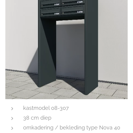
kastmodel 08-307
38 cm diep
omkadering / bekleding type Nova 40