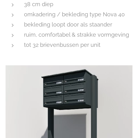
38 cm diep
omkadering / bekleding type Nova 40
bekleding loopt door als staander
ruim, comfortabel & strakke vormgeving
tot 32 brievenbussen per unit