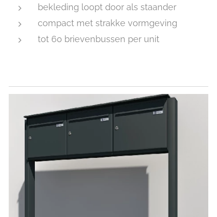
bekleding loopt door als staander
compact met strakke vormgeving
tot 60 brievenbussen per unit