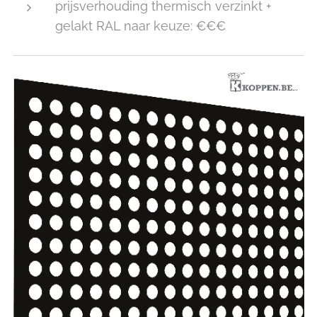
prijsverhouding thermisch verzinkt +
gelakt RAL naar keuze: €€€