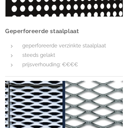
Geperforeerde staalplaat
geperforeerde verzinkte staalplaat
steeds gelakt
prijsverhouding: €€€€