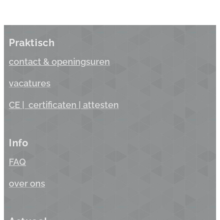
Praktisch
contact & opening
suren
vacatures
CE |
certificaten
| a
ttesten
Info
FAQ
over ons